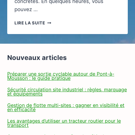
concrètes. En quelques heures, vous
pouvez …
VISITER
LIRE LA SUITE
UNE
CONCESSION
DE
CAMPING-
CARS
Nouveaux articles
À
NIORT
:
Préparer une sortie cyclable autour de Pont-à-
Mousson : le guide pratique
COMMENT
PRÉPARER
Sécurité circulation site industriel : règles, marquage
SA
et équipements
VENUE
ET
Gestion de flotte multi-sites : gagner en visibilité et
en efficacité
OPTIMISER
SON
Les avantages d’utiliser un tracteur routier pour le
ESSAI
transport