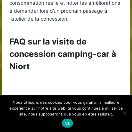
consommation réelle et noter les améliorations
à demander lors d’un prochain passage à
l’atelier de la concession.
FAQ sur la visite de
concession camping-car à
Niort
Comment réserver un essai de
Nous utilisons des cookies pour vous garantir la meilleure
expérience sur notre site web. Si vous continuez à utiliser ce
camping-car à Niort ?
site, nous supposerons que vous en êtes satisfait.
Ok
Le plus simple consiste à contacter