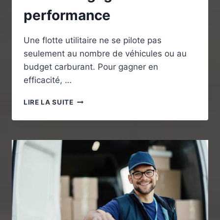
performance
Une flotte utilitaire ne se pilote pas
seulement au nombre de véhicules ou au
budget carburant. Pour gagner en
efficacité, …
INDICATEURS
LIRE LA SUITE
GESTION
FLOTTE
UTILITAIRE
:
LES
KPI
QUI
FONT
VRAIMENT
GAGNER
EN