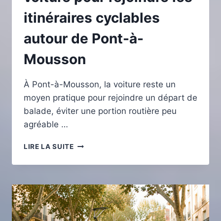
itinéraires cyclables
autour de Pont-à-
Mousson
À Pont-à-Mousson, la voiture reste un
moyen pratique pour rejoindre un départ de
balade, éviter une portion routière peu
agréable …
TRANSPORTER
LIRE LA SUITE
SON
VÉLO
EN
VOITURE
POUR
REJOINDRE
LES