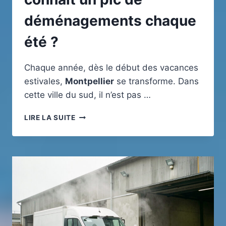
déménagements chaque
été ?
Chaque année, dès le début des vacances
estivales,
M
ontpellier
se transforme. Dans
cette ville du sud, il n’est pas …
ÉTUDIANTS,
LIRE LA SUITE
FAMILLES,
NOUVEAUX
ARRIVANTS
:
POURQUOI
MONTPELLIER
CONNAÎT
UN
PIC
DE