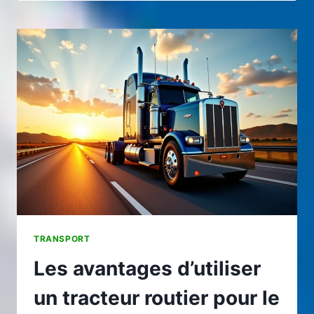
FLOTTE
MULTI-
SITES
:
GAGNER
EN
VISIBILITÉ
ET
EN
EFFICACITÉ
TRANSPORT
Les avantages d’utiliser
un tracteur routier pour le