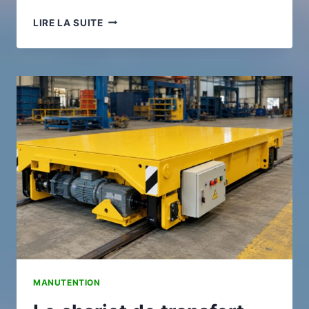
LANCER
LIRE LA SUITE
UNE
ACTIVITÉ
DE
TRANSPORT
ROUTIER
:
LES
7
DÉMARCHES
INDISPENSABLES
MANUTENTION