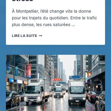
À Montpellier, l’été change vite la donne
pour les trajets du quotidien. Entre le trafic
plus dense, les rues saturées …
MOBILITÉ
LIRE LA SUITE
ESTIVALE
MONTPELLIER
:
7
SOLUTIONS
POUR
SE
DÉPLACER
SANS
STRESS