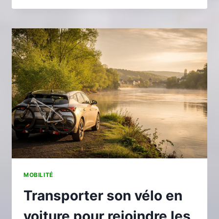
LE
TRANSFERT
DE
VÉHICULES
ENTRE
DEUX
CONCESSIONS
?
MOBILITÉ
Transporter son vélo en
voiture pour rejoindre les