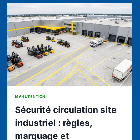
AUTOUR
DE
PONT-
À-
MOUSSON
:
LE
GUIDE
PRATIQUE
MANUTENTION
Sécurité circulation site
industriel : règles,
marquage et