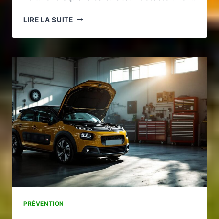
COMMENT
LIRE LA SUITE
ROULER
AVEC
«
INJECTION
À
CONTRÔLER
»
SANS
AGGRAVER
LA
PANNE
?
PRÉVENTION