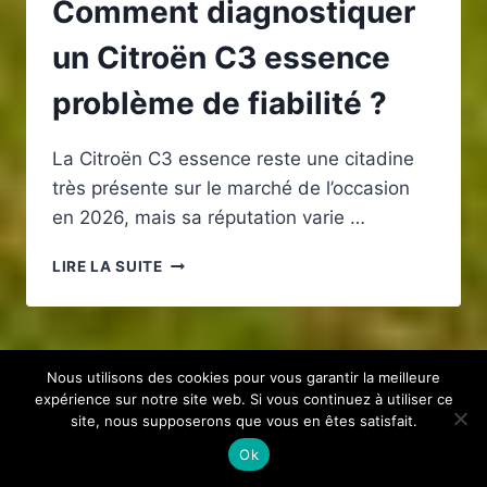
Comment diagnostiquer
un Citroën C3 essence
problème de fiabilité ?
La Citroën C3 essence reste une citadine
très présente sur le marché de l’occasion
en 2026, mais sa réputation varie …
COMMENT
LIRE LA SUITE
DIAGNOSTIQUER
UN
CITROËN
C3
ESSENCE
Nous utilisons des cookies pour vous garantir la meilleure
PROBLÈME
expérience sur notre site web. Si vous continuez à utiliser ce
site, nous supposerons que vous en êtes satisfait.
DE
FIABILITÉ
Ok
?