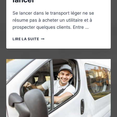
Se lancer dans le transport léger ne se
résume pas à acheter un utilitaire et à
prospecter quelques clients. Entre …
CRÉER
LIRE LA SUITE
SON
ACTIVITÉ
DE
TRANSPORT
LÉGER
:
LES
ÉTAPES
CLÉS
AVANT
DE
SE
LANCER