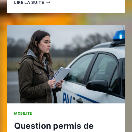
DERNIER
LIRE LA SUITE
KILOMÈTRE
:
OPTIMISEZ
LES
TOURNÉES
DE
LIVRAISON
GRÂCE
AUX
BOÎTIERS
M2M
MOBILITÉ
Question permis de