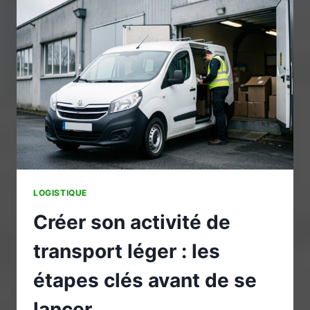
:
UN
ÉQUIPEMENT
CLÉ
POUR
LA
MANUTENTION
EN
MILIEU
PROFESSIONNEL
LOGISTIQUE
Créer son activité de
transport léger : les
étapes clés avant de se
lancer