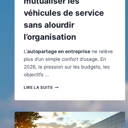
mutualiser les
véhicules de service
sans alourdir
l’organisation
L’
autopartage en entreprise
ne relève
plus d’un simple confort d’usage. En
2026, la pression sur les budgets, les
objectifs …
AUTOPARTAGE
LIRE LA SUITE
PROFESSIONNEL,
MUTUALISER
LES
VÉHICULES
DE
SERVICE
SANS