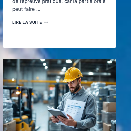
de l’épreuve pratique, car la partie orale
peut faire …
QUESTION
LIRE LA SUITE
PERMIS
DE
CONDUIRE
POUR
DÉBUTANTS
:
RÉVISER
LES
VÉRIFICATIONS
EN
2026