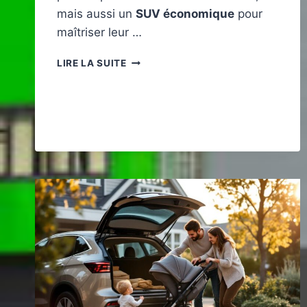
mais aussi un
SUV économique
pour
maîtriser leur …
QUELS
LIRE LA SUITE
SONT
LES
SUV
QUI
CONSOMMENT
LE
MOINS
SUR
LE
MARCHÉ
?