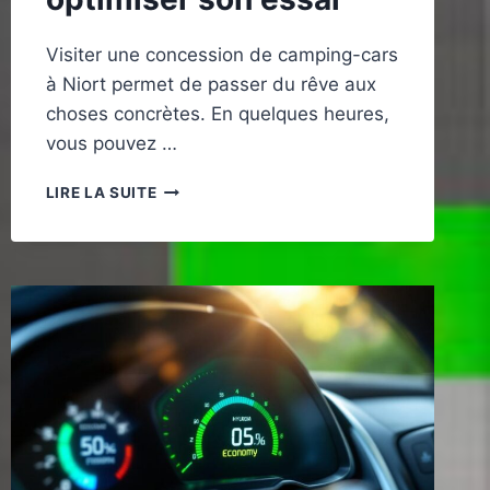
Visiter une concession de camping-cars
à Niort permet de passer du rêve aux
choses concrètes. En quelques heures,
vous pouvez …
VISITER
LIRE LA SUITE
UNE
CONCESSION
DE
CAMPING-
CARS
À
NIORT
:
COMMENT
PRÉPARER
SA
VENUE
ET