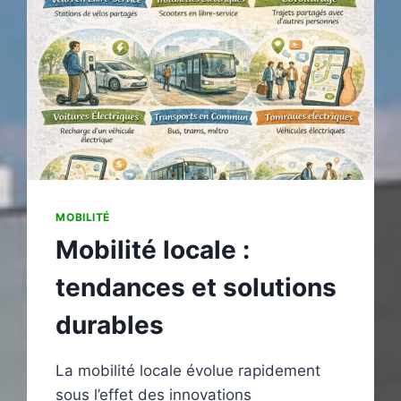
ÉLECTRIQUE
DISPONIBLES
ACTUELLEMENT
?
(BONUS
ÉCOLOGIQUE,
PRIME
À
LA
CONVERSION
ET
MOBILITÉ
AUTRES)
Mobilité locale :
tendances et solutions
durables
La mobilité locale évolue rapidement
sous l’effet des innovations