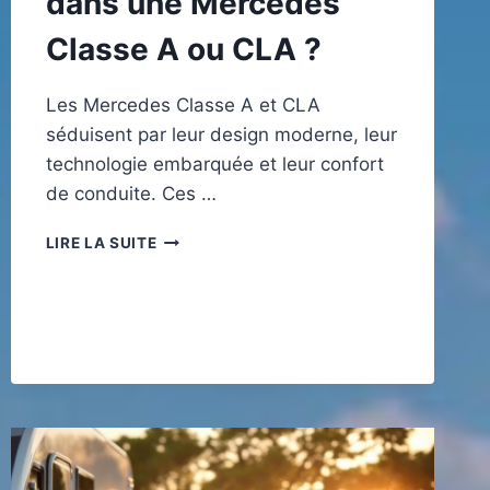
dans une Mercedes
Classe A ou CLA ?
Les Mercedes Classe A et CLA
séduisent par leur design moderne, leur
technologie embarquée et leur confort
de conduite. Ces …
POURQUOI
LIRE LA SUITE
INSTALLER
UN
SUPPORT
TÉLÉPHONE
DANS
UNE
MERCEDES
CLASSE
A
OU
CLA