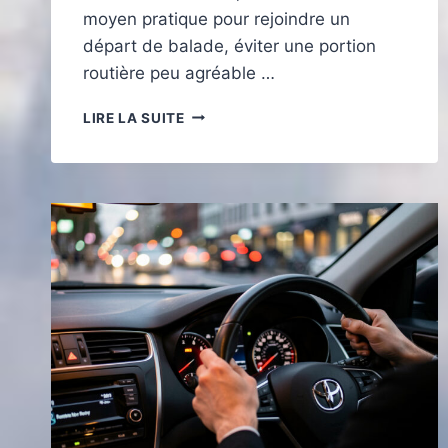
moyen pratique pour rejoindre un
départ de balade, éviter une portion
routière peu agréable …
TRANSPORTER
LIRE LA SUITE
SON
VÉLO
EN
VOITURE
POUR
REJOINDRE
LES
ITINÉRAIRES
CYCLABLES
AUTOUR
DE
PONT-
À-
MOUSSON