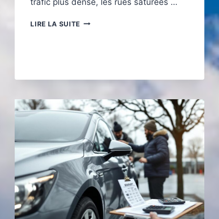
trafic plus dense, les rues saturées …
MOBILITÉ
LIRE LA SUITE
ESTIVALE
MONTPELLIER
:
7
SOLUTIONS
POUR
SE
DÉPLACER
SANS
STRESS