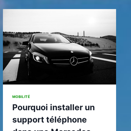
KILO
CHOISIR
POUR
UNE
FLOTTE
AUTO
?
MOBILITÉ
Pourquoi installer un
support téléphone