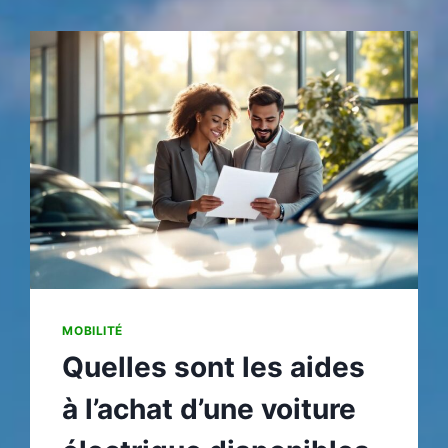
COÛTE
L’IMPORT
D’UNE
AUTO
ET
COMMENT
RÉDUIRE
LA
FACTURE
MOBILITÉ
Quelles sont les aides
à l’achat d’une voiture