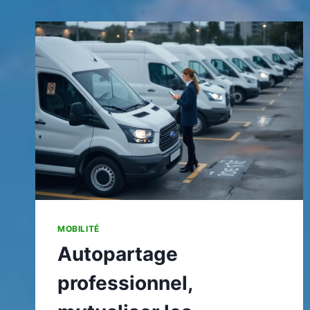
«
INJECTION
À
CONTRÔLER
»
SANS
AGGRAVER
LA
PANNE
?
MOBILITÉ
Autopartage
professionnel,