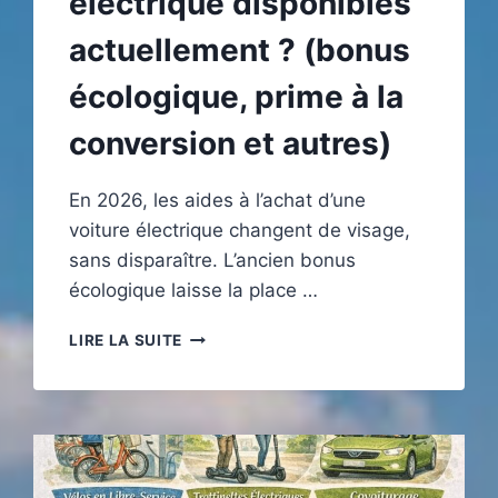
électrique disponibles
actuellement ? (bonus
écologique, prime à la
conversion et autres)
En 2026, les aides à l’achat d’une
voiture électrique changent de visage,
sans disparaître. L’ancien bonus
écologique laisse la place …
QUELLES
LIRE LA SUITE
SONT
LES
AIDES
À
L’ACHAT
D’UNE
VOITURE