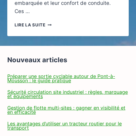
embarquée et leur confort de conduite.
Ces …
POURQUOI
LIRE LA SUITE
INSTALLER
UN
SUPPORT
TÉLÉPHONE
DANS
Nouveaux articles
UNE
MERCEDES
CLASSE
Préparer une sortie cyclable autour de Pont-à-
Mousson : le guide pratique
A
OU
Sécurité circulation site industriel : règles, marquage
CLA
et équipements
?
Gestion de flotte multi-sites : gagner en visibilité et
en efficacité
Les avantages d’utiliser un tracteur routier pour le
transport