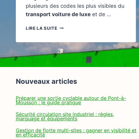
plusieurs des codes les plus visibles du
transport voiture de luxe
et de …
RETOUR
LIRE LA SUITE
D’EXPÉRIENCE
:
CE
QUE
LE
GARAGE
DE
GMK
Nouveaux articles
RÉVÈLE
DU
Préparer une sortie cyclable autour de Pont-à-
TRANSPORT
Mousson : le guide pratique
AUTO
PREMIUM
Sécurité circulation site industriel : règles,
marquage et équipements
Gestion de flotte multi-sites : gagner en visibilité et
en efficacité