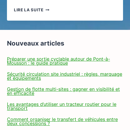
AUTOSCOUT24
LIRE LA SUITE
:
COMBIEN
COÛTE
L’IMPORT
D’UNE
Nouveaux articles
AUTO
ET
COMMENT
Préparer une sortie cyclable autour de Pont-à-
Mousson : le guide pratique
RÉDUIRE
LA
Sécurité circulation site industriel : règles, marquage
FACTURE
et équipements
Gestion de flotte multi-sites : gagner en visibilité et
en efficacité
Les avantages d’utiliser un tracteur routier pour le
transport
Comment organiser le transfert de véhicules entre
deux concessions ?