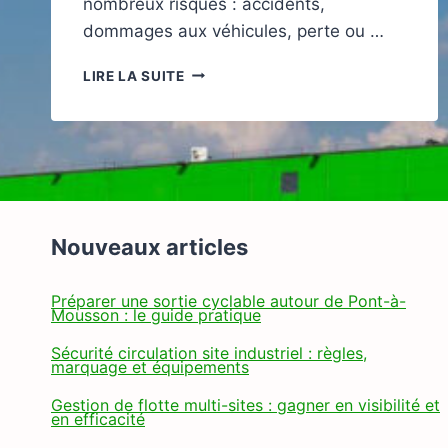
nombreux risques : accidents,
dommages aux véhicules, perte ou …
ASSURANCE
LIRE LA SUITE
TRANSPORTEUR
:
PROTÉGEZ
VOTRE
ACTIVITÉ
AVEC
ASSUROMIEUX
Nouveaux articles
Préparer une sortie cyclable autour de Pont-à-
Mousson : le guide pratique
Sécurité circulation site industriel : règles,
marquage et équipements
Gestion de flotte multi-sites : gagner en visibilité et
en efficacité